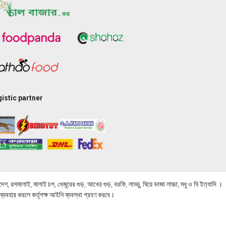
istic partner
সন্দেশ, রসমালাই, মালাই চপ, খেজুরের গুড়, আখের গুড়, বরফি, লাড্ডু, ঘিয়ে ভাজা লাচ্চা, মধু ও ঘি ইত্যাদি ।
ব্যবহার করলে কর্তৃপক্ষ আইনি ব্যবস্থা গ্রহণ করবে।