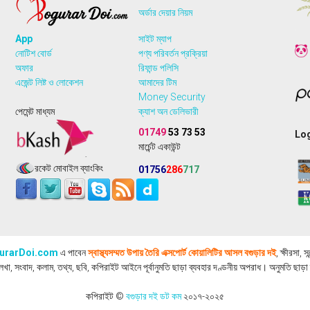
অর্ডার দেয়ার নিয়ম
App
সাইট ম্যাপ
নোটিশ বোর্ড
পণ্য পরিবর্তন প্রক্রিয়া
অফার
রিফান্ড পলিসি
এজেন্ট লিষ্ট ও লোকেশন
আমাদের টিম
Money Security
পেমেন্ট মাধ্যম
ক্যাশ অন ডেলিভারী
01749
53 73 53
Log
মার্চেন্ট একাউন্ট
রকেট মোবাইল ব্যাংকিং
01756
286
717
urarDoi.com
এ পাবেন
স্বাস্থ্যসম্মত উপায় তৈরি এক্সপোর্ট কোয়ালিটির আসল বগুড়ার দই
, ক্ষীরসা, 
, সংবাদ, কলাম, তথ্য, ছবি, কপিরাইট আইনে পূর্বানুমতি ছাড়া ব্যবহার দণ্ডনীয় অপরাধ। অনুমতি ছাড়া 
কপিরাইট ©
বগুড়ার দই ডট কম
২০১৭-২০২৫