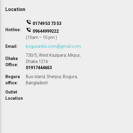
0
.
Location
.
01749 53 73 53
Hotline:
09644999222
(10am – 10 pm )
Email:
bogurardoi.com@gmail.com
730/5, West Kazipara, Mirpur,
Dhaka
Dhaka 1216
Office:
01917444653
Bogura
Bus stand, Sherpur, Bogura,
office:
Bangladesh
Outlet
Location