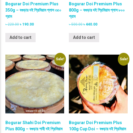
Bogurar Doi Premium Plus
Bogurar Doi Premium Plus
350g – বগুড়ার দই প্রিমিয়াম প্লাস ৩৫০
800g – বগুড়ার দই প্রিমিয়াম প্লাস ৮০০
গ্রাম
গ্রাম
O
C
O
C
৳
220.00
৳
190.00
৳
500.00
৳
440.00
r
u
r
u
i
r
i
r
Add to cart
Add to cart
g
r
g
r
i
e
i
e
n
n
n
n
a
t
a
t
Sale!
Sale!
l
p
l
p
p
r
p
r
r
i
r
i
i
c
i
c
c
e
c
e
e
i
e
i
w
s
w
s
a
:
a
:
s
৳
s
৳
:
:
৳
1
৳
4
9
4
Bogurar Shahi Doi Premium
Bogurar Doi Premium Plus
2
0
5
0
Plus 800g – বগুড়ার শাহী দই প্রিমিয়াম
100g Cup Doi – বগুড়ার দই প্রিমিয়াম
2
.
0
.