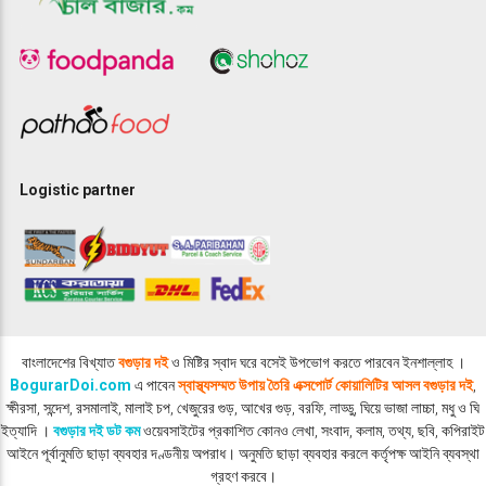
Logistic partner
বাংলাদেশের বিখ্যাত
বগুড়ার দই
ও মিষ্টির স্বাদ ঘরে বসেই উপভোগ করতে পারবেন ইনশাল্লাহ ।
BogurarDoi.com
এ পাবেন
স্বাস্থ্যসম্মত উপায় তৈরি এক্সপোর্ট কোয়ালিটির আসল বগুড়ার দই
,
ক্ষীরসা, সন্দেশ, রসমালাই, মালাই চপ, খেজুরের গুড়, আখের গুড়, বরফি, লাড্ডু, ঘিয়ে ভাজা লাচ্চা, মধু ও ঘি
ইত্যাদি ।
বগুড়ার দই ডট কম
ওয়েবসাইটের প্রকাশিত কোনও লেখা, সংবাদ, কলাম, তথ্য, ছবি, কপিরাইট
আইনে পূর্বানুমতি ছাড়া ব্যবহার দণ্ডনীয় অপরাধ। অনুমতি ছাড়া ব্যবহার করলে কর্তৃপক্ষ আইনি ব্যবস্থা
গ্রহণ করবে।