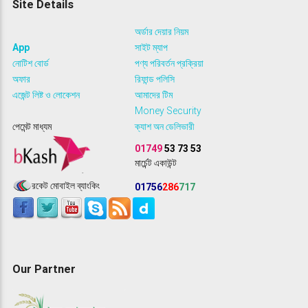
Site Details
অর্ডার দেয়ার নিয়ম
App
সাইট ম্যাপ
নোটিশ বোর্ড
পণ্য পরিবর্তন প্রক্রিয়া
অফার
রিফান্ড পলিসি
এজেন্ট লিষ্ট ও লোকেশন
আমাদের টিম
Money Security
পেমেন্ট মাধ্যম
ক্যাশ অন ডেলিভারী
01749
53 73 53
মার্চেন্ট একাউন্ট
রকেট মোবাইল ব্যাংকিং
01756
286
717
Our Partner