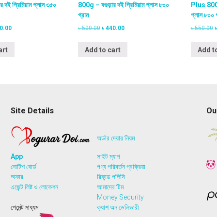
দই প্রিমিয়াম প্লাস ৩৫০
800g – বগুড়ার দই প্রিমিয়াম প্লাস ৮০০
Plus 800g 
গ্রাম
প্লাস ৮০০ গ
C
O
C
0.00
৳
500.00
৳
440.00
৳
550.00
u
r
u
r
r
i
r
i
art
Add to cart
Add to
r
g
r
e
i
e
i
n
n
n
t
a
t
p
l
p
l
r
p
r
i
r
i
r
Site Details
Ou
c
i
c
i
e
c
e
i
e
i
অর্ডার দেয়ার নিয়ম
s
w
s
:
a
:
App
সাইট ম্যাপ
৳
s
৳
নোটিশ বোর্ড
পণ্য পরিবর্তন প্রক্রিয়া
:
:
1
৳
4
৳
অফার
রিফান্ড পলিসি
9
4
এজেন্ট লিষ্ট ও লোকেশন
আমাদের টিম
0
5
0
Money Security
.
0
.
পেমেন্ট মাধ্যম
ক্যাশ অন ডেলিভারী
0
0
0