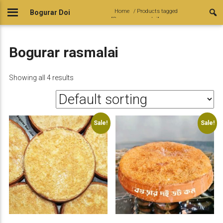
Skip
Home
/ Products tagged
Bogurar Doi
to
“Bogurar rasmalai”
content
Bogurar rasmalai
Showing all 4 results
Sale!
Sale!