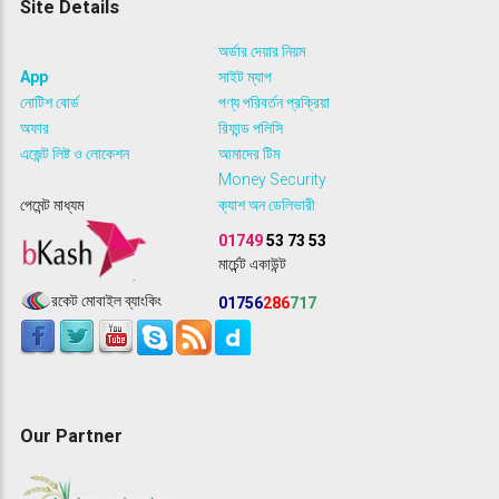
Site Details
অর্ডার দেয়ার নিয়ম
App
সাইট ম্যাপ
নোটিশ বোর্ড
পণ্য পরিবর্তন প্রক্রিয়া
অফার
রিফান্ড পলিসি
এজেন্ট লিষ্ট ও লোকেশন
আমাদের টিম
Money Security
পেমেন্ট মাধ্যম
ক্যাশ অন ডেলিভারী
01749
53 73 53
মার্চেন্ট একাউন্ট
রকেট মোবাইল ব্যাংকিং
01756
286
717
Our Partner