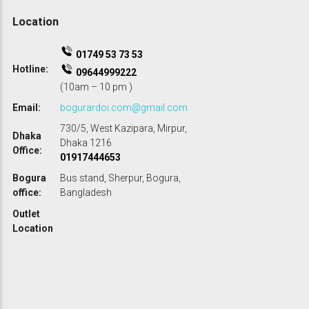
0
.
Location
.
01749 53 73 53
Hotline:
09644999222
(10am – 10 pm )
Email:
bogurardoi.com@gmail.com
730/5, West Kazipara, Mirpur,
Dhaka
Dhaka 1216
Office:
01917444653
Bogura
Bus stand, Sherpur, Bogura,
office:
Bangladesh
Outlet
Location