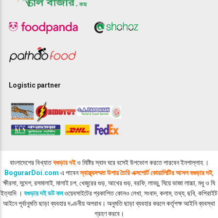
Logistic partner
বাংলাদেশের বিখ্যাত
বগুড়ার দই
ও মিষ্টির স্বাদ ঘরে বসেই উপভোগ করতে পারবেন ইনশাল্লাহ ।
BogurarDoi.com
এ পাবেন
স্বাস্থ্যসম্মত উপায় তৈরি এক্সপোর্ট কোয়ালিটির আসল বগুড়ার দই
,
ক্ষীরসা, সন্দেশ, রসমালাই, মালাই চপ, খেজুরের গুড়, আখের গুড়, বরফি, লাড্ডু, ঘিয়ে ভাজা লাচ্চা, মধু ও ঘি
ইত্যাদি ।
বগুড়ার দই ডট কম
ওয়েবসাইটের প্রকাশিত কোনও লেখা, সংবাদ, কলাম, তথ্য, ছবি, কপিরাইট
আইনে পূর্বানুমতি ছাড়া ব্যবহার দণ্ডনীয় অপরাধ। অনুমতি ছাড়া ব্যবহার করলে কর্তৃপক্ষ আইনি ব্যবস্থা
গ্রহণ করবে।