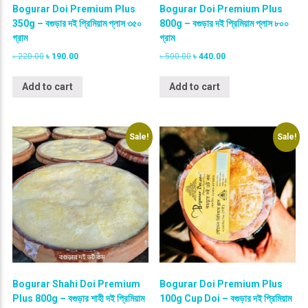
Bogurar Doi Premium Plus
Bogurar Doi Premium Plus
350g – বগুড়ার দই প্রিমিয়াম প্লাস ৩৫০
800g – বগুড়ার দই প্রিমিয়াম প্লাস ৮০০
গ্রাম
গ্রাম
O
C
O
C
৳
220.00
৳
190.00
৳
500.00
৳
440.00
r
u
r
u
i
r
i
r
Add to cart
Add to cart
g
r
g
r
i
e
i
e
n
n
n
n
a
t
a
t
Sale!
Sale!
l
p
l
p
p
r
p
r
r
i
r
i
i
c
i
c
c
e
c
e
e
i
e
i
w
s
w
s
a
:
a
:
s
৳
s
৳
:
:
৳
1
৳
4
9
4
Bogurar Shahi Doi Premium
Bogurar Doi Premium Plus
2
0
5
0
Plus 800g – বগুড়ার শাহী দই প্রিমিয়াম
100g Cup Doi – বগুড়ার দই প্রিমিয়াম
2
.
0
.