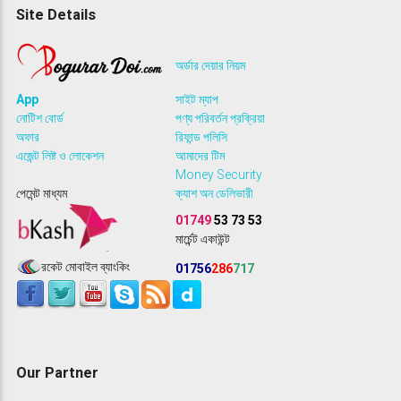
Site Details
অর্ডার দেয়ার নিয়ম
App
সাইট ম্যাপ
নোটিশ বোর্ড
পণ্য পরিবর্তন প্রক্রিয়া
অফার
রিফান্ড পলিসি
এজেন্ট লিষ্ট ও লোকেশন
আমাদের টিম
Money Security
পেমেন্ট মাধ্যম
ক্যাশ অন ডেলিভারী
01749
53 73 53
মার্চেন্ট একাউন্ট
রকেট মোবাইল ব্যাংকিং
01756
286
717
Our Partner