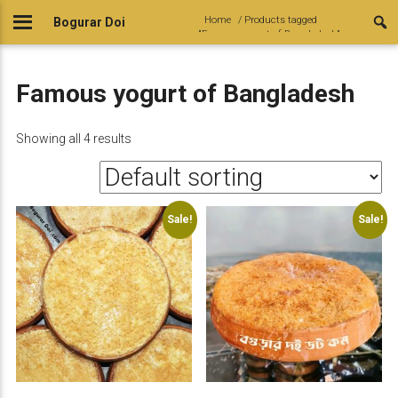
Skip
Home
/ Products tagged
Bogurar Doi
to
“Famous yogurt of Bangladesh”
content
Famous yogurt of Bangladesh
Showing all 4 results
Sale!
Sale!