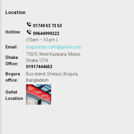
r
0
.
:
.
Location
01749 53 73 53
Hotline:
09644999222
(10am – 10 pm )
Email:
bogurardoi.com@gmail.com
730/5, West Kazipara, Mirpur,
Dhaka
Dhaka 1216
Office:
01917444653
Bogura
Bus stand, Sherpur, Bogura,
office:
Bangladesh
Outlet
Location