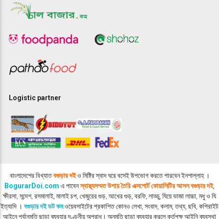
Logistic partner
বাংলাদেশের বিখ্যাত
বগুড়ার দই
ও মিষ্টির স্বাদ ঘরে বসেই উপভোগ করতে পারবেন ইনশাল্লাহ ।
BogurarDoi.com
এ পাবেন
স্বাস্থ্যসম্মত উপায় তৈরি এক্সপোর্ট কোয়ালিটির আসল বগুড়ার দই
,
ক্ষীরসা, সন্দেশ, রসমালাই, মালাই চপ, খেজুরের গুড়, আখের গুড়, বরফি, লাড্ডু, ঘিয়ে ভাজা লাচ্চা, মধু ও ঘি
ইত্যাদি ।
বগুড়ার দই ডট কম
ওয়েবসাইটের প্রকাশিত কোনও লেখা, সংবাদ, কলাম, তথ্য, ছবি, কপিরাইট
আইনে পূর্বানুমতি ছাড়া ব্যবহার দণ্ডনীয় অপরাধ। অনুমতি ছাড়া ব্যবহার করলে কর্তৃপক্ষ আইনি ব্যবস্থা