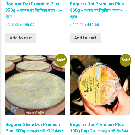
Bogurar Doi Premium Plus
Bogurar Doi Premium Plus
350g – বগুড়ার দই প্রিমিয়াম প্লাস ৩৫০
800g – বগুড়ার দই প্রিমিয়াম প্লাস ৮০০
গ্রাম
গ্রাম
O
C
O
C
৳
220.00
৳
190.00
৳
500.00
৳
440.00
r
u
r
u
i
r
i
r
Add to cart
Add to cart
g
r
g
r
i
e
i
e
n
n
n
n
a
t
a
t
Sale!
Sale!
l
p
l
p
p
r
p
r
r
i
r
i
i
c
i
c
c
e
c
e
e
i
e
i
w
s
w
s
a
:
a
:
s
৳
s
৳
:
:
৳
1
৳
4
9
4
Bogurar Shahi Doi Premium
Bogurar Doi Premium Plus
2
0
5
0
Plus 800g – বগুড়ার শাহী দই প্রিমিয়াম
100g Cup Doi – বগুড়ার দই প্রিমিয়াম
2
.
0
.