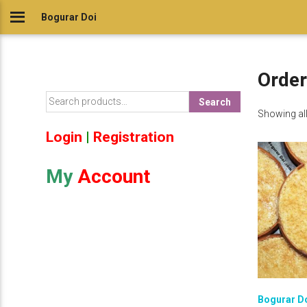
Skip
Bogurar Doi
to
content
Order
S
Search
e
Showing all
a
Login
|
Registration
r
c
h
My
Account
f
o
r
:
Bogurar D