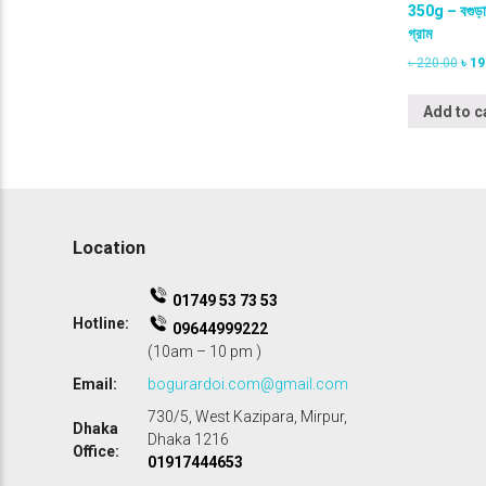
350g – বগুড়ার 
গ্রাম
O
৳
220.00
৳
19
r
i
Add to c
g
i
n
a
l
p
r
Location
i
c
e
01749 53 73 53
w
Hotline:
09644999222
a
(10am – 10 pm )
s
:
Email:
bogurardoi.com@gmail.com
৳
730/5, West Kazipara, Mirpur,
Dhaka
2
Dhaka 1216
Office:
2
01917444653
0