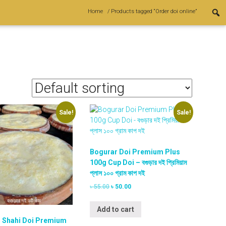
Home
/ Products tagged “Order doi online”
Sale!
Sale!
Bogurar Doi Premium Plus
100g Cup Doi – বগুড়ার দই প্রিমিয়াম
প্লাস ১০০ গ্রাম কাপ দই
O
C
৳
55.00
৳
50.00
r
u
i
r
Add to cart
g
r
 Shahi Doi Premium
i
e