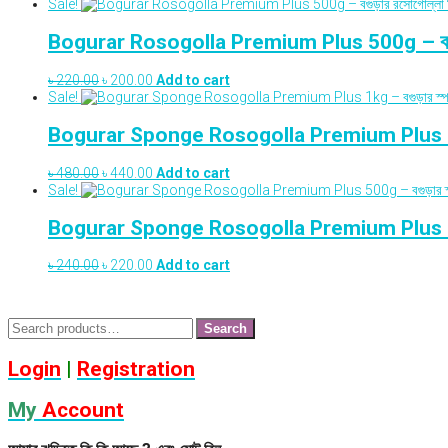
price
price
Sale!
was:
is:
৳ 440.00.
৳ 400.00.
Bogurar Rosogolla Premium Plus 500g – বগুড়ার র
Original
Current
৳
220.00
৳
200.00
Add to cart
price
price
Sale!
was:
is:
৳ 220.00.
৳ 200.00.
Bogurar Sponge Rosogolla Premium Plus 1kg – বগু
Original
Current
৳
480.00
৳
440.00
Add to cart
price
price
Sale!
was:
is:
৳ 480.00.
৳ 440.00.
Bogurar Sponge Rosogolla Premium Plus 500g – ব
Original
Current
৳
240.00
৳
220.00
Add to cart
price
price
was:
is:
৳ 240.00.
৳ 220.00.
Search
Search
for:
Login
|
Registration
My
Account