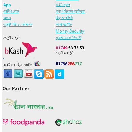
সাইট ম্যাপ
App
নোটিশ বোর্ড
পণ্য পরিবর্তন প্রক্রিয়া
অফার
রিফান্ড পলিসি
এজেন্ট লিষ্ট ও লোকেশন
আমাদের টিম
Money Security
পেমেন্ট মাধ্যম
ক্যাশ অন ডেলিভারী
01749
53 73 53
মার্চেন্ট একাউন্ট
01756
286
717
রকেট মোবাইল ব্যাংকিং
Our Partner