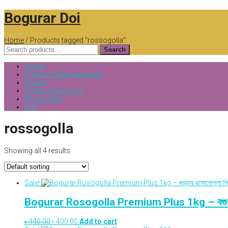
Skip
Bogurar Doi
to
content
Home
/ Products tagged “rossogolla”
Search
for:
Home
Product Label Generator
Delivery
Outlet Location list
My account
Cart
rossogolla
Showing all 4 results
Sale!
Bogurar Rosogolla Premium Plus 1kg – বগুড়ার রস
Original
Current
৳
440.00
৳
400.00
Add to cart