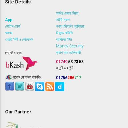
Site Details
অর্ডার দেয়ার নিয়ম
App
সাইট ম্যাপ
নোটিশ বোর্ড
পণ্য পরিবর্তন প্রক্রিয়া
অফার
রিফান্ড পলিসি
এজেন্ট লিষ্ট ও লোকেশন
আমাদের টিম
Money Security
পেমেন্ট মাধ্যম
ক্যাশ অন ডেলিভারী
01749
53 73 53
মার্চেন্ট একাউন্ট
রকেট মোবাইল ব্যাংকিং
01756
286
717
Our Partner