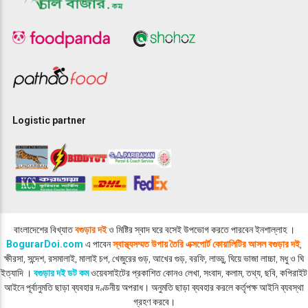
Logistic partner
বাংলাদেশের বিখ্যাত
বগুড়ার দই
ও মিষ্টির স্বাদ ঘরে বসেই উপভোগ করতে পারবেন ইনশাল্লাহ ।
BogurarDoi.com
এ পাবেন
স্বাস্থ্যসম্মত উপায় তৈরি এক্সপোর্ট কোয়ালিটির আসল বগুড়ার দই
,
ক্ষীরসা, সন্দেশ, রসমালাই, মালাই চপ, খেজুরের গুড়, আখের গুড়, বরফি, লাড্ডু, ঘিয়ে ভাজা লাচ্চা, মধু ও ঘি
ইত্যাদি ।
বগুড়ার দই ডট কম
ওয়েবসাইটের প্রকাশিত কোনও লেখা, সংবাদ, কলাম, তথ্য, ছবি, কপিরাইট
আইনে পূর্বানুমতি ছাড়া ব্যবহার দণ্ডনীয় অপরাধ। অনুমতি ছাড়া ব্যবহার করলে কর্তৃপক্ষ আইনি ব্যবস্থা
গ্রহণ করবে।