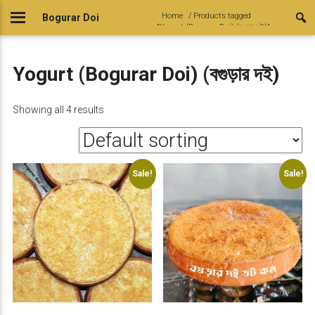
Skip
Home
/ Products tagged
Bogurar Doi
to
“Yogurt (Bogurar Doi) (বগুড়ার দই)”
content
Yogurt (Bogurar Doi) (বগুড়ার দই)
Showing all 4 results
Sale!
Sale!