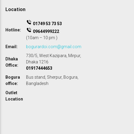
0
.
Location
.
01749 53 73 53
Hotline:
09644999222
(10am – 10 pm )
Email:
bogurardoi.com@gmail.com
730/5, West Kazipara, Mirpur,
Dhaka
Dhaka 1216
Office:
01917444653
Bogura
Bus stand, Sherpur, Bogura,
office:
Bangladesh
Outlet
Location