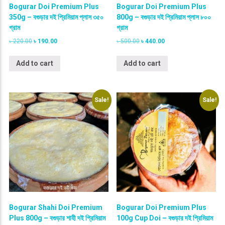
Bogurar Doi Premium Plus
Bogurar Doi Premium Plus
350g – বগুড়ার দই প্রিমিয়াম প্লাস ৩৫০
800g – বগুড়ার দই প্রিমিয়াম প্লাস ৮০০
গ্রাম
গ্রাম
O
C
O
C
৳
220.00
৳
190.00
৳
500.00
৳
440.00
r
u
r
u
i
r
i
r
Add to cart
Add to cart
g
r
g
r
i
e
i
e
n
n
n
n
a
t
a
t
Sale!
Sale!
l
p
l
p
p
r
p
r
r
i
r
i
i
c
i
c
c
e
c
e
e
i
e
i
w
s
w
s
a
:
a
:
s
৳
s
৳
:
:
৳
1
৳
4
9
4
Bogurar Shahi Doi Premium
Bogurar Doi Premium Plus
2
0
5
0
Plus 800g – বগুড়ার শাহী দই প্রিমিয়াম
100g Cup Doi – বগুড়ার দই প্রিমিয়াম
2
.
0
.